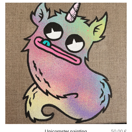
Unicornster painting
50,00
€